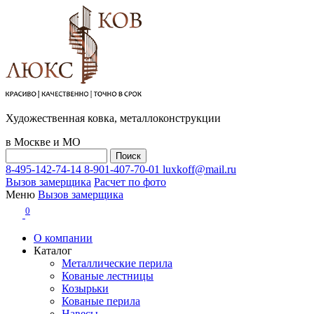
Художественная ковка, металлоконструкции
в Москве и МО
8-495-142-74-14
8-901-407-70-01
luxkoff@mail.ru
Вызов замерщика
Расчет по фото
Меню
Вызов замерщика
0
О компании
Каталог
Металлические перила
Кованые лестницы
Козырьки
Кованые перила
Навесы