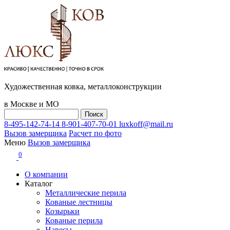
Художественная ковка, металлоконструкции
в Москве и МО
8-495-142-74-14
8-901-407-70-01
luxkoff@mail.ru
Вызов замерщика
Расчет по фото
Меню
Вызов замерщика
0
О компании
Каталог
Металлические перила
Кованые лестницы
Козырьки
Кованые перила
Навесы