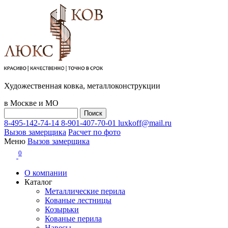
Художественная ковка, металлоконструкции
в Москве и МО
8-495-142-74-14
8-901-407-70-01
luxkoff@mail.ru
Вызов замерщика
Расчет по фото
Меню
Вызов замерщика
0
О компании
Каталог
Металлические перила
Кованые лестницы
Козырьки
Кованые перила
Навесы