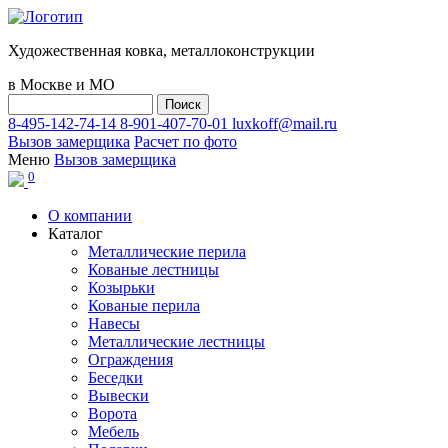
Художественная ковка, металлоконструкции
в Москве и МО
8-495-142-74-14
8-901-407-70-01
luxkoff@mail.ru
Вызов замерщика
Расчет по фото
Меню
Вызов замерщика
0
О компании
Каталог
Металлические перила
Кованые лестницы
Козырьки
Кованые перила
Навесы
Металлические лестницы
Ограждения
Беседки
Вывески
Ворота
Мебель