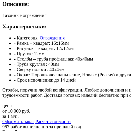
Описание:
Газонные ограждения
Характеристики:
- Категория:
Ограждения
- Рамка – квадрат:
16х16мм
- Рисунок – квадрат:
12х12мм
- Пруток:
12мм
- Столбы – труба профильная:
40х40мм
- Труба круглая :
40мм
- Сверху полоса :
40х4мм
- Окрас:
Порошковое напыление, Новакс (Россия) и друг
- Срок исполнения:
до 14 дней
Столбы, поручни любой конфигурации. Любые дополнения и 
трудоемкости работ.
Доставка готовых изделий бесплатно при с
цена
от 10 000 руб.
за 1 м/п.
Оформить заказ
Расчет стоимости
987 работ
выполненно за прошлый год