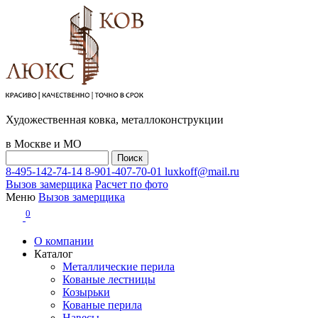
Художественная ковка, металлоконструкции
в Москве и МО
8-495-142-74-14
8-901-407-70-01
luxkoff@mail.ru
Вызов замерщика
Расчет по фото
Меню
Вызов замерщика
0
О компании
Каталог
Металлические перила
Кованые лестницы
Козырьки
Кованые перила
Навесы