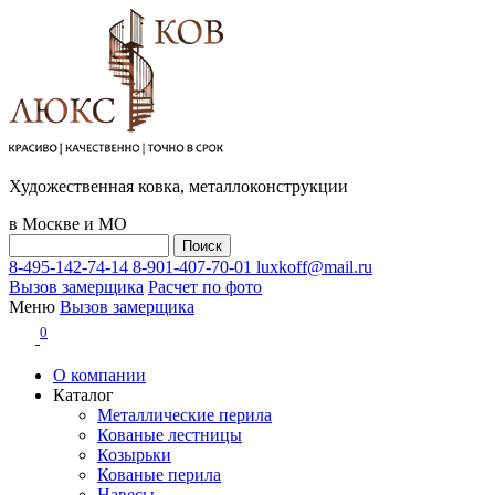
Художественная ковка, металлоконструкции
в Москве и МО
8-495-142-74-14
8-901-407-70-01
luxkoff@mail.ru
Вызов замерщика
Расчет по фото
Меню
Вызов замерщика
0
О компании
Каталог
Металлические перила
Кованые лестницы
Козырьки
Кованые перила
Навесы