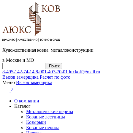
Художественная ковка, металлоконструкции
в Москве и МО
8-495-142-74-14
8-901-407-70-01
luxkoff@mail.ru
Вызов замерщика
Расчет по фото
Меню
Вызов замерщика
0
О компании
Каталог
Металлические перила
Кованые лестницы
Козырьки
Кованые перила
Навесы