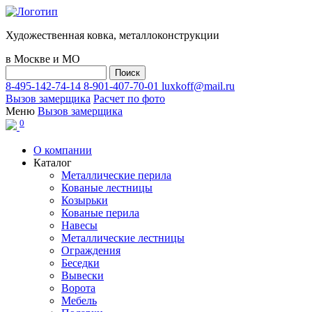
Художественная ковка, металлоконструкции
в Москве и МО
8-495-142-74-14
8-901-407-70-01
luxkoff@mail.ru
Вызов замерщика
Расчет по фото
Меню
Вызов замерщика
0
О компании
Каталог
Металлические перила
Кованые лестницы
Козырьки
Кованые перила
Навесы
Металлические лестницы
Ограждения
Беседки
Вывески
Ворота
Мебель