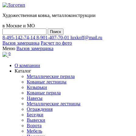
Художественная ковка, металлоконструкции
в Москве и МО
8-495-142-74-14
8-901-407-70-01
luxkoff@mail.ru
Вызов замерщика
Расчет по фото
Меню
Вызов замерщика
0
О компании
Каталог
Металлические перила
Кованые лестницы
Козырьки
Кованые перила
Навесы
Металлические лестницы
Ограждения
Беседки
Вывески
Ворота
Мебель