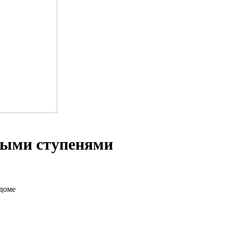
ными ступенями
 доме