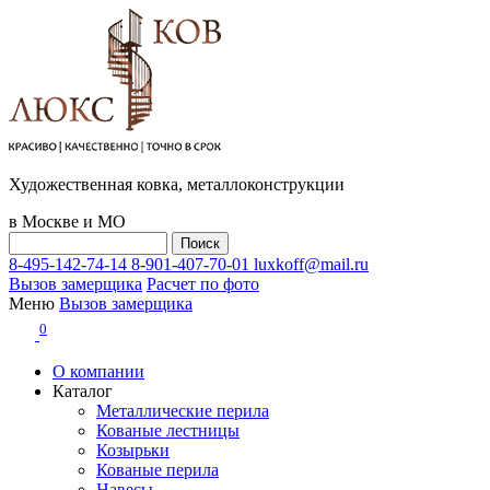
Художественная ковка, металлоконструкции
в Москве и МО
8-495-142-74-14
8-901-407-70-01
luxkoff@mail.ru
Вызов замерщика
Расчет по фото
Меню
Вызов замерщика
0
О компании
Каталог
Металлические перила
Кованые лестницы
Козырьки
Кованые перила
Навесы