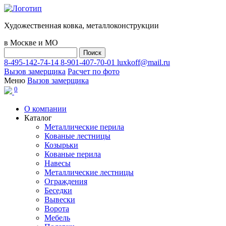
Художественная ковка, металлоконструкции
в Москве и МО
8-495-142-74-14
8-901-407-70-01
luxkoff@mail.ru
Вызов замерщика
Расчет по фото
Меню
Вызов замерщика
0
О компании
Каталог
Металлические перила
Кованые лестницы
Козырьки
Кованые перила
Навесы
Металлические лестницы
Ограждения
Беседки
Вывески
Ворота
Мебель