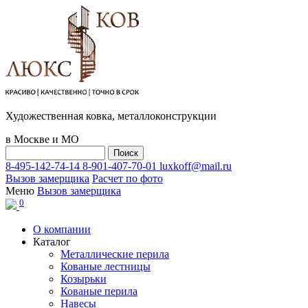
Художественная ковка, металлоконструкции
в Москве и МО
8-495-142-74-14
8-901-407-70-01
luxkoff@mail.ru
Вызов замерщика
Расчет по фото
Меню
Вызов замерщика
0
О компании
Каталог
Металлические перила
Кованые лестницы
Козырьки
Кованые перила
Навесы