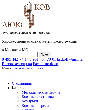
Художественная ковка, металлоконструкции
в Москве и МО
8-495-142-74-14
8-901-407-70-01
luxkoff@mail.ru
Вызов замерщика
Расчет по фото
Меню
Вызов замерщика
0
О компании
Каталог
Металлические перила
Кованые лестницы
Козырьки
Кованые перила
Навесы