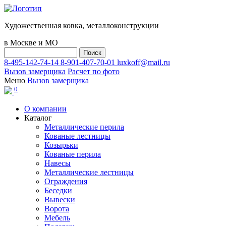
Художественная ковка, металлоконструкции
в Москве и МО
8-495-142-74-14
8-901-407-70-01
luxkoff@mail.ru
Вызов замерщика
Расчет по фото
Меню
Вызов замерщика
0
О компании
Каталог
Металлические перила
Кованые лестницы
Козырьки
Кованые перила
Навесы
Металлические лестницы
Ограждения
Беседки
Вывески
Ворота
Мебель